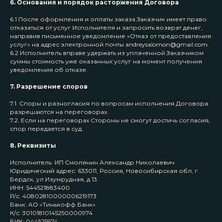
6. Основания и порядок расторжения Договора
6.1 После оформления и оплаты заказа Заказчик имеет право
отказаться от услуг Исполнителя и запросить возврат денег,
направив письменное уведомление «Отказ от предоставления
услуг» на адрес электронной почты andreysalomon@gmail.com.
6.2 Исполнитель вправе удержать из уплаченной Заказчиком
ИП Смолянин Александр Николаевич
суммы стоимость уже оказанных услуг на момент получения
ИНН 544521883400
уведомления об отказе.
ОГРНИП 324547600076982
7. Разрешение споров
КЛУБ
КОНТАКТЫ
7.1. Споры и разногласия по вопросам исполнения Договора
Тарифы
Instagram*
разрешаются на переговорах.
Мероприятия
Telegram
7.2. Если на переговорах Стороны не смогут достичь согласия,
О клубе
WhatsApp
спор передается в суд.
Наши тренеры
8. Реквизиты
Локации тренировок
Исполнитель:
ИП Смолянин Александр Николаевич
ИНФОРМАЦИЯ
Юридический адрес:
633011, Россия, Новосибирская обл, г
Бердск, ул Изумрудная, д 13
Договор оферты
Политика конфиденциальности
ИНН:
544521883400
Р/с:
40802810000006219173
Банк:
АО «Тинькофф Банк»
Разработка сайта
*Запрещен на территории РФ
К/с:
30101810145250000974
БИК:
044525974