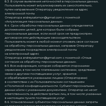
8.3. В случае выявления неточностей в персональных данных,
Пользователь может актуализировать их самостоятельно,
ИНФОРМАЦИЯ
путем направления Оператору уведомление на адрес
электронной почты
Договор оферты
Политика конфиденциальности
Оператора andreysalomon@gmail.com с пометкой
«Актуализация персональных данных».
Разработка сайта
*Запрещен на территории РФ
8.4. Срок обработки персональных данных определяется
достижением целей, для которых были собраны
персональные данные, если иной срок не предусмотрен
договором или действующим законодательством.
Пользователь может в любой момент отозвать свое согласие
на обработку персональных данных, направив Оператору
уведомление посредством электронной почты
на электронный адрес
Оператора andreysalomon@gmail.com с пометкой «Отзыв
согласия на обработку персональных данных».
8.5. Вся информация, которая собирается сторонними
сервисами, в том числе платежными системами, средствами
связи и другими поставщиками услуг, хранится
и обрабатывается указанными лицами (Операторами)
в соответствии с их Пользовательским соглашением
и Политикой конфиденциальности. Субъект персональных
данных и/или с указанными документами. Оператор не несет
ответственность за действия третьих лиц, в том числе указанных
в настоящем пункте поставщиков услуг.
8.6. Установленные субъектом персональных данных запреты
на передачу (кроме предоставления доступа), а также