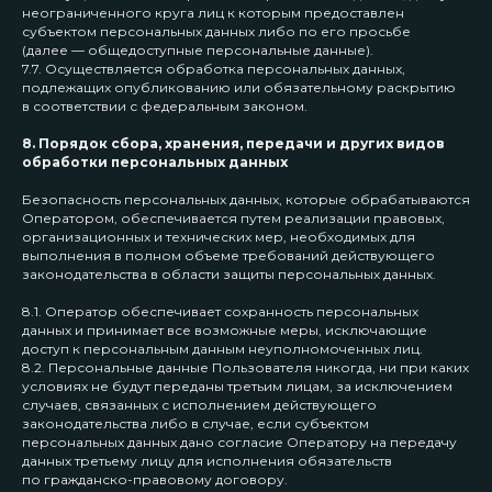
неограниченного круга лиц к которым предоставлен
субъектом персональных данных либо по его просьбе
(далее — общедоступные персональные данные).
7.7. Осуществляется обработка персональных данных,
подлежащих опубликованию или обязательному раскрытию
в соответствии с федеральным законом.
8. Порядок сбора, хранения, передачи и других видов
обработки персональных данных
Безопасность персональных данных, которые обрабатываются
Оператором, обеспечивается путем реализации правовых,
организационных и технических мер, необходимых для
выполнения в полном объеме требований действующего
ИП Смолянин Александр Николаевич
законодательства в области защиты персональных данных.
ИНН 544521883400
ОГРНИП 324547600076982
8.1. Оператор обеспечивает сохранность персональных
данных и принимает все возможные меры, исключающие
доступ к персональным данным неуполномоченных лиц.
КЛУБ
КОНТАКТЫ
8.2. Персональные данные Пользователя никогда, ни при каких
Тарифы
Instagram*
условиях не будут переданы третьим лицам, за исключением
случаев, связанных с исполнением действующего
Мероприятия
Telegram
законодательства либо в случае, если субъектом
О клубе
WhatsApp
персональных данных дано согласие Оператору на передачу
Наши тренеры
данных третьему лицу для исполнения обязательств
Локации тренировок
по гражданско-правовому договору.