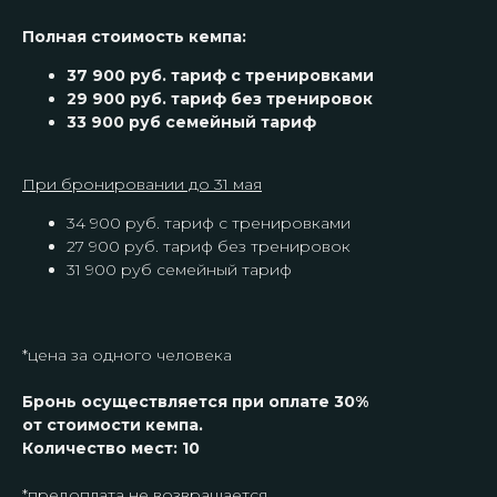
Полная стоимость кемпа:
37 900 руб. тариф с тренировками
ИП Смолянин Александр Николаевич
29 900 руб. тариф без тренировок
ИНН 544521883400
33 900 руб семейный тариф
ОГРНИП 324547600076982
КЛУБ
КОНТАКТЫ
При бронировании до 31 мая
Тарифы
Instagram*
34 900 руб. тариф с тренировками
Мероприятия
Telegram
27 900 руб. тариф без тренировок
О клубе
WhatsApp
31 900 руб семейный тариф
Наши тренеры
Локации тренировок
ИНФОРМАЦИЯ
*цена за одного человека
Договор оферты
Политика конфиденциальности
Бронь осуществляется при оплате 30%
от стоимости кемпа.
Разработка сайта
*Запрещен на территории РФ
Количество мест: 10
*предоплата не возвращается