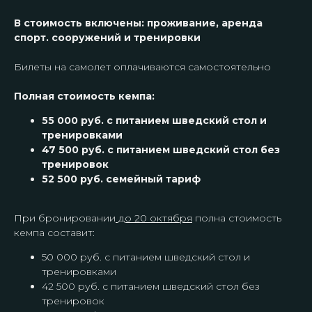
В стоимость включены: проживание, аренда
спорт. сооружений и тренировки
Билеты на самолет оплачиваются самостоятельно
Полная стоимость кемпа:
ИП Смолянин Александр Николаевич
ИНН 544521883400
55 000 руб. с питанием шведский стол и
ОГРНИП 324547600076982
тренировками
47 500 руб. с питанием шведский стол без
КЛУБ
КОНТАКТЫ
тренировок
52 500 руб. семейный тариф
Тарифы
Instagram*
Мероприятия
Telegram
О клубе
WhatsApp
При бронировании
до 20 октября
полна стоимость
Наши тренеры
кемпа составит:
Локации тренировок
50 000 руб. с питанием шведский стол и
ИНФОРМАЦИЯ
тренировками
42 500 руб. с питанием шведский стол без
Договор оферты
Политика конфиденциальности
тренировок